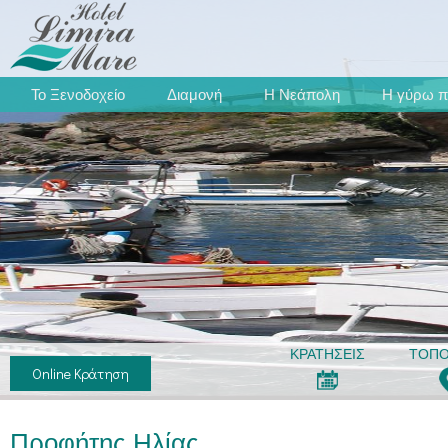
Το Ξενοδοχείο
Διαμονή
Η Νεάπολη
Η γύρω π
ΚΡΑΤΗΣΕΙΣ
ΤΟΠΟ
Online Κράτηση
Προφήτης Ηλίας